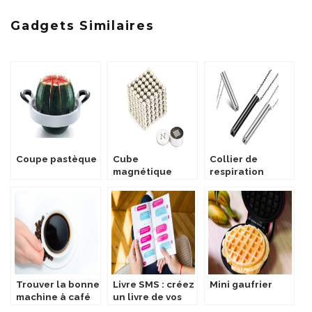
Gadgets Similaires
Coupe pastèque
Cube
Collier de
magnétique
respiration
Neocube
Trouver la bonne
Livre SMS : créez
Mini gaufrier
machine à café
un livre de vos
pour réaliser un
conversations !