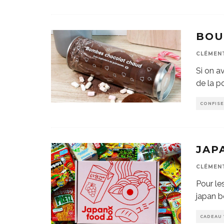
BOU
CLÉMEN
Si on a
de la p
CONFISE
JAP
CLÉMEN
Pour le
japan b
CADEAU