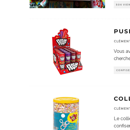
506 VIE
PUS
CLÉMEN
Vous av
cherche
CONFISE
COL
CLÉMEN
Le coll
confise