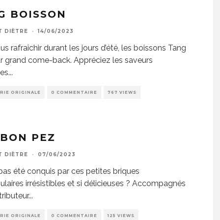
G BOISSON
T DIÈTRE
·
14/06/2023
us rafraîchir durant les jours d’été, les boissons Tang
ur grand come-back. Appréciez les saveurs
les
...
RIE ORIGINALE
0 COMMENTAIRE
767 VIEWS
BON PEZ
T DIÈTRE
·
07/06/2023
 pas été conquis par ces petites briques
ulaires irrésistibles et si délicieuses ? Accompagnés
tributeur
...
RIE ORIGINALE
0 COMMENTAIRE
125 VIEWS