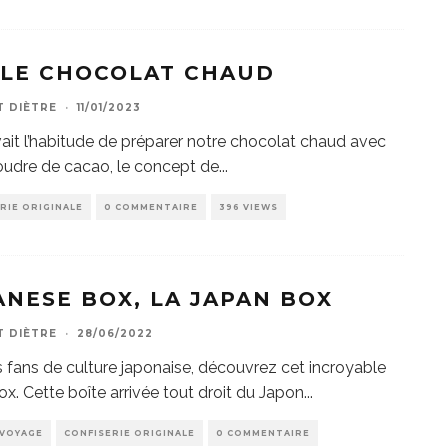
LE CHOCOLAT CHAUD
T DIÈTRE
·
11/01/2023
vait l’habitude de préparer notre chocolat chaud avec
oudre de cacao, le concept de
...
RIE ORIGINALE
0 COMMENTAIRE
396 VIEWS
ANESE BOX, LA JAPAN BOX
T DIÈTRE
·
28/06/2022
s fans de culture japonaise, découvrez cet incroyable
ox. Cette boîte arrivée tout droit du Japon
...
 VOYAGE
CONFISERIE ORIGINALE
0 COMMENTAIRE