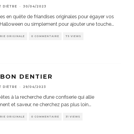
T DIÈTRE
·
30/04/2023
es en quête de friandises originales pour égayer vos
’Halloween ou simplement pour ajouter une touche
...
RIE ORIGINALE
0 COMMENTAIRE
79 VIEWS
BON DENTIER
T DIÈTRE
·
29/04/2023
êtes à la recherche d’une confiserie qui allie
nt et saveur, ne cherchez pas plus loin
...
RIE ORIGINALE
0 COMMENTAIRE
31 VIEWS