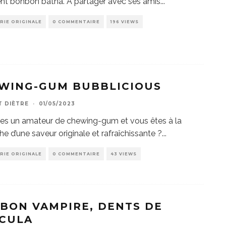
nt bonbon batna. À partager avec ses amis
...
RIE ORIGINALE
0 COMMENTAIRE
196 VIEWS
WING-GUM BUBBLICIOUS
T DIÈTRE
·
01/05/2023
es un amateur de chewing-gum et vous êtes à la
he d’une saveur originale et rafraîchissante ?
...
RIE ORIGINALE
0 COMMENTAIRE
43 VIEWS
BON VAMPIRE, DENTS DE
CULA