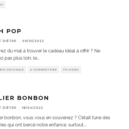
WS
H POP
T DIÈTRE
·
09/05/2022
ez du mal à trouver le cadeau idéal à offrir ? Ne
z pas plus loin, le
...
RIE ORIGINALE
0 COMMENTAIRE
174 VIEWS
LIER BONBON
T DIÈTRE
·
18/04/2022
ier bonbon, vous vous en souvenez ? C’était l’une des
ries qui ont bercé notre enfance, surtout
...