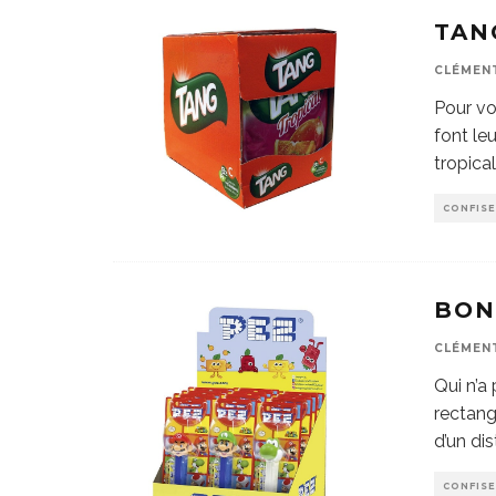
TAN
CLÉMEN
Pour vo
font le
tropica
CONFISE
BON
CLÉMEN
Qui n’a
rectang
d’un dis
CONFISE