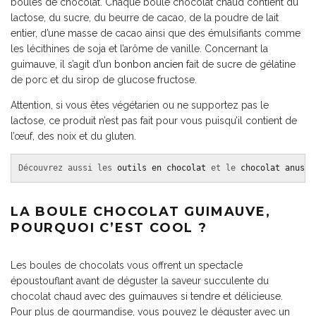
boules de chocolat. Chaque boule chocolat chaud contient du
lactose, du sucre, du beurre de cacao, de la poudre de lait
entier, d’une masse de cacao ainsi que des émulsifiants comme
les lécithines de soja et l’arôme de vanille. Concernant la
guimauve, il s’agit d’un
bonbon ancien
fait de sucre de gélatine
de porc et du sirop de glucose fructose.
Attention, si vous êtes végétarien ou ne supportez pas le
lactose, ce produit n’est pas fait pour vous puisqu’il contient de
l’œuf, des noix et du gluten.
Découvrez aussi les 
outils en chocolat
 et le 
chocolat anus
 !
LA BOULE CHOCOLAT GUIMAUVE,
POURQUOI C’EST COOL ?
Les boules de chocolats vous offrent un spectacle
époustouflant avant de déguster la saveur succulente du
chocolat chaud avec des guimauves si tendre et délicieuse.
Pour plus de gourmandise, vous pouvez le déguster avec un