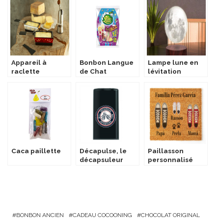
Appareil à
Bonbon Langue
Lampe lune en
raclette
de Chat
lévitation
individuelle à la
bougie
Caca paillette
Décapulse, le
Paillasson
décapsuleur
personnalisé
recapsuleur
BONBON ANCIEN
CADEAU COCOONING
CHOCOLAT ORIGINAL