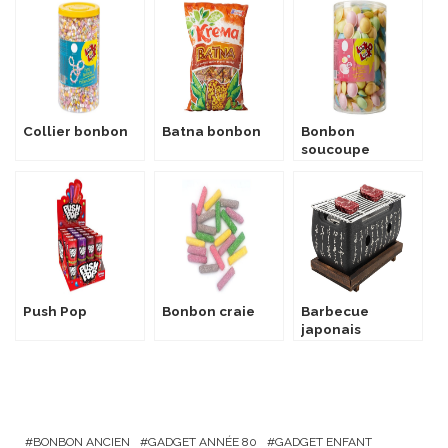
Collier bonbon
Batna bonbon
Bonbon
soucoupe
Push Pop
Bonbon craie
Barbecue
japonais
BONBON ANCIEN
GADGET ANNÉE 80
GADGET ENFANT