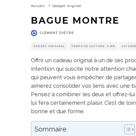
Accueil
Gadget original
BAGUE MONTRE
CLÉMENT DIÈTRE
GADGET ORIGINAL
TEMPS DE LECTURE: 2 MN
241 VIE
Offrir un cadeau original à un de ses pro
intention qui suscite notre attention cha
qui peuvent vous empêcher de partager ce
aimerez consolider vos liens avec une b
Pensez à combiner les deux et offrez-lu
lui fera certainement plaisir. C’est de l
bonne et due forme.
Sommaire