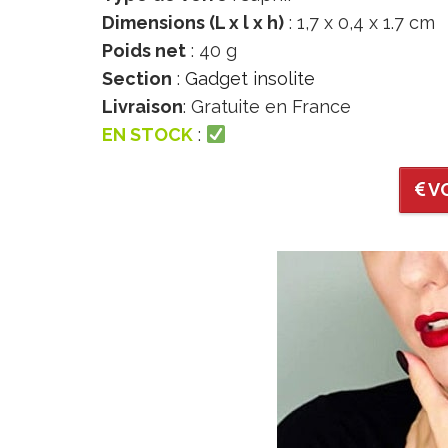
Dimensions (L x l x h)
: 1,7 x 0,4 x 1.7 cm
Poids net
: 40 g
Section
:
Gadget insolite
Livraison
: Gratuite en France
EN STOCK
:
VO