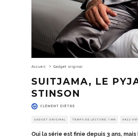
Accueil
Gadget original
SUITJAMA, LE PY
STINSON
CLÉMENT DIÈTRE
GADGET ORIGINAL
TEMPS DE LECTURE: 1 MN
6822 VI
Oui la série est finie depuis 3 ans, ma