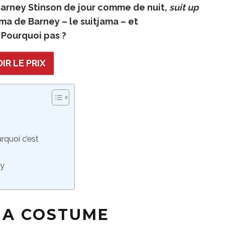
 Barney Stinson de jour comme de nuit,
suit up
ama de Barney – le suitjama – et
Pourquoi pas ?
IR LE PRIX
quoi c’est
ey
MA COSTUME