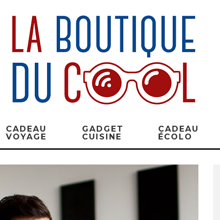
CADEAU
GADGET
CADEAU
VOYAGE
CUISINE
ÉCOLO