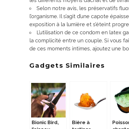
les différents moyens d’achat et de livra
Selon notre avis, les préservatifs fl
l’organisme. Il s’agit d’une capote épaisse
exposition à la lumière et s’éteint progr
L’utilisation de ce condom en latex g
la complicité entre un couple. Si vous fa
de ces moments intimes, ajoutez une bo
Gadgets Similaires
Bionic Bird,
Bière à
Poisso