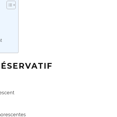
t
nt
RÉSERVATIF
rescent
phorescentes