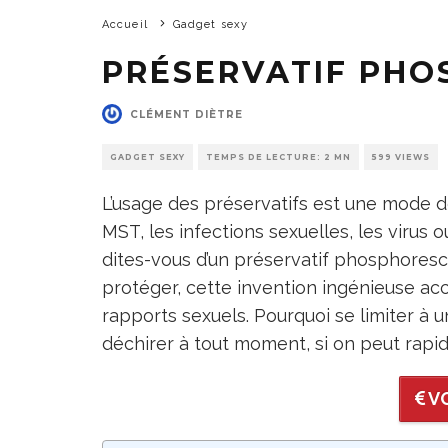
Accueil
Gadget sexy
PRÉSERVATIF PH
CLÉMENT DIÈTRE
GADGET SEXY
TEMPS DE LECTURE: 2 MN
599 VIEWS
L’usage des préservatifs est une mode de
MST, les infections sexuelles, les virus 
dites-vous d’un préservatif phosphoresce
protéger, cette invention ingénieuse ac
rapports sexuels. Pourquoi se limiter à 
déchirer à tout moment, si on peut rapid
VO