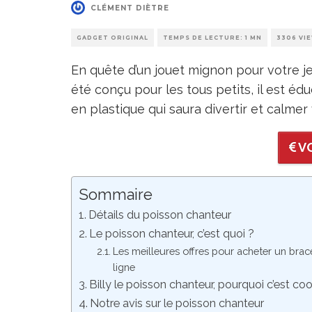
CLÉMENT DIÈTRE
GADGET ORIGINAL
TEMPS DE LECTURE: 1 MN
3306 VI
En quête d’un jouet mignon pour votre j
été conçu pour les tous petits, il est édu
en plastique qui saura divertir et calme
VO
Sommaire
Détails du poisson chanteur
Le poisson chanteur, c’est quoi ?
Les meilleures offres pour acheter un brace
ligne
Billy le poisson chanteur, pourquoi c’est coo
Notre avis sur le poisson chanteur