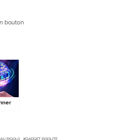
un bouton
inner
AU RIGOLO
GADGET INSOLITE