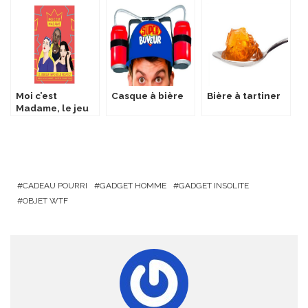
Moi c’est
Casque à bière
Bière à tartiner
Madame, le jeu
de société
contre le
sexisme
CADEAU POURRI
GADGET HOMME
GADGET INSOLITE
OBJET WTF