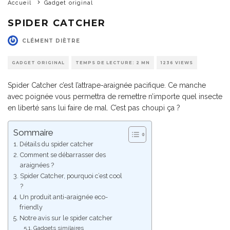
Accueil
Gadget original
SPIDER CATCHER
CLÉMENT DIÈTRE
GADGET ORIGINAL
TEMPS DE LECTURE: 2 MN
1236 VIEWS
Spider Catcher c’est l’attrape-araignée pacifique. Ce manche
avec poignée vous permettra de remettre n’importe quel insecte
en liberté sans lui faire de mal. C’est pas choupi ça ?
Sommaire
Détails du spider catcher
Comment se débarrasser des
araignées ?
Spider Catcher, pourquoi c’est cool
?
Un produit anti-araignée eco-
friendly
Notre avis sur le spider catcher
Gadgets similaires