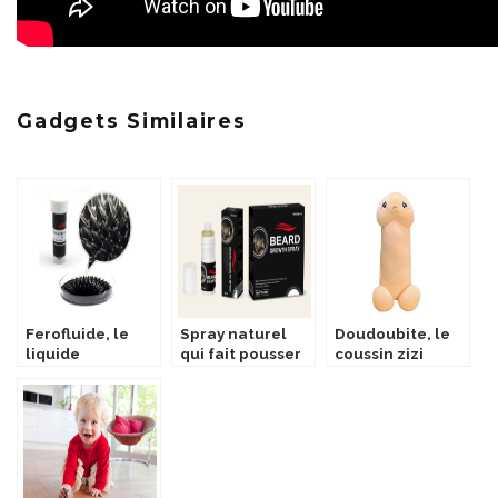
Gadgets Similaires
Ferofluide, le
Spray naturel
Doudoubite, le
liquide
qui fait pousser
coussin zizi
magnétique
la barbe