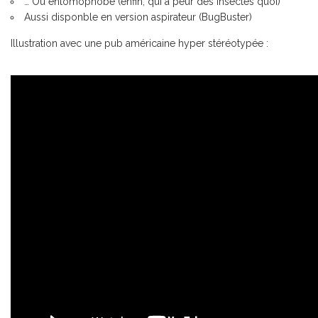
… Ou entomophobe (enfin, qui a peur des insectes quoi)
Aussi disponble en version aspirateur (
BugBuster
)
Illustration avec une pub américaine hyper stéréotypée :