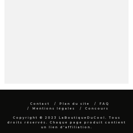
Contact
Plan du site
FAQ
Mentions légales
Concours
Copyright © 2023 LaBoutiqueDuCool. Tous
droits réservés. Chaque page produit contient
un lien d'affiliation.