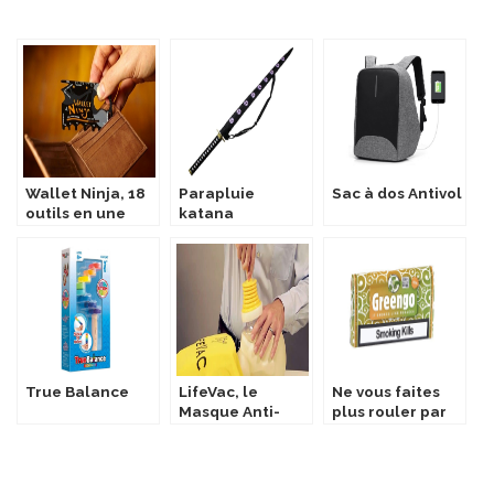
Wallet Ninja, 18
Parapluie
Sac à dos Antivol
outils en une
katana
seule carte !
True Balance
LifeVac, le
Ne vous faites
Masque Anti-
plus rouler par
Étouffement
le tabac