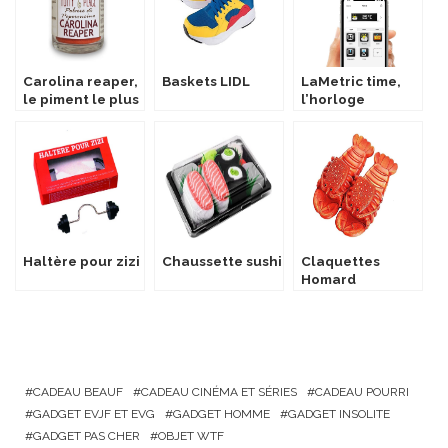
Carolina reaper,
Baskets LIDL
LaMetric time,
le piment le plus
l’horloge
fort du monde !
connectée
Haltère pour zizi
Chaussette sushi
Claquettes
Homard
CADEAU BEAUF
CADEAU CINÉMA ET SÉRIES
CADEAU POURRI
GADGET EVJF ET EVG
GADGET HOMME
GADGET INSOLITE
GADGET PAS CHER
OBJET WTF