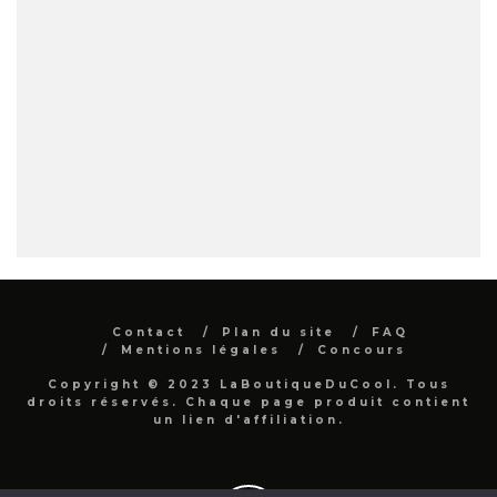
Contact
Plan du site
FAQ
Mentions légales
Concours
Copyright © 2023 LaBoutiqueDuCool. Tous
droits réservés. Chaque page produit contient
un lien d'affiliation.