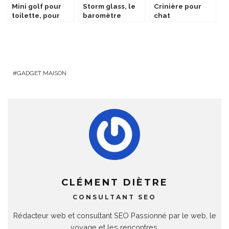
Mini golf pour
Storm glass, le
Crinière pour
toilette, pour
baromètre
chat
jouer aux
tempête à
toilettes
cristaux
GADGET MAISON
CLÉMENT DIÈTRE
CONSULTANT SEO
Rédacteur web et consultant SEO Passionné par le web, le
voyage et les rencontres.