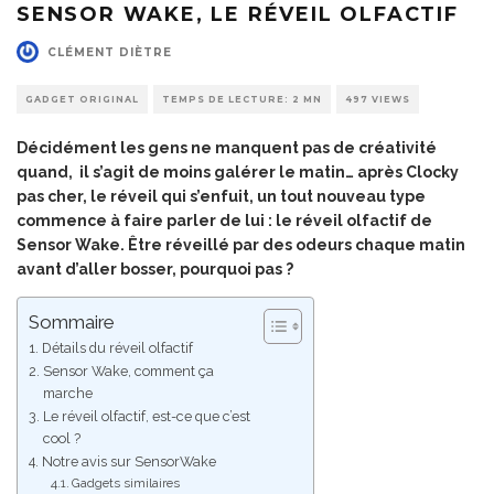
SENSOR WAKE, LE RÉVEIL OLFACTIF
CLÉMENT DIÈTRE
GADGET ORIGINAL
TEMPS DE LECTURE: 2 MN
497 VIEWS
Décidément les gens ne manquent pas de créativité
quand, il s’agit de moins galérer le matin… après
Clocky
pas cher
, le réveil qui s’enfuit, un tout nouveau type
commence à faire parler de lui : le réveil olfactif de
Sensor Wake. Être réveillé par des odeurs chaque matin
avant d’aller bosser, pourquoi pas ?
Sommaire
Détails du réveil olfactif
Sensor Wake, comment ça
marche
Le réveil olfactif, est-ce que c’est
cool ?
Notre avis sur SensorWake
Gadgets similaires