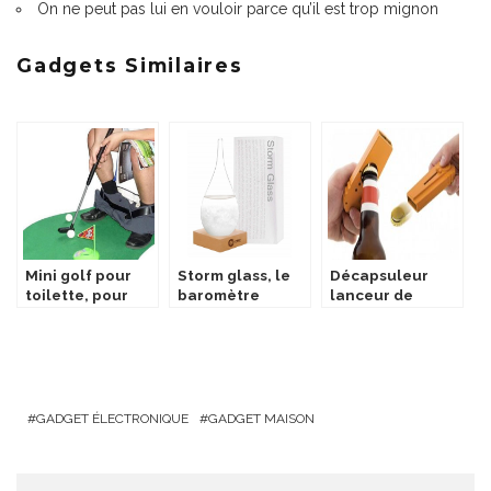
On ne peut pas lui en vouloir parce qu’il est trop mignon
Gadgets Similaires
Mini golf pour
Storm glass, le
Décapsuleur
toilette, pour
baromètre
lanceur de
jouer aux
tempête à
capsules
toilettes
cristaux
GADGET ÉLECTRONIQUE
GADGET MAISON