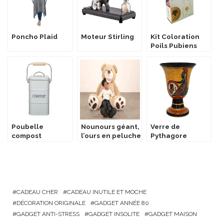
Poncho Plaid
Moteur Stirling
Kit Coloration
Poils Pubiens
Poubelle
Nounours géant,
Verre de
compost
l’ours en peluche
Pythagore
géant
CADEAU CHER
CADEAU INUTILE ET MOCHE
DÉCORATION ORIGINALE
GADGET ANNÉE 80
GADGET ANTI-STRESS
GADGET INSOLITE
GADGET MAISON