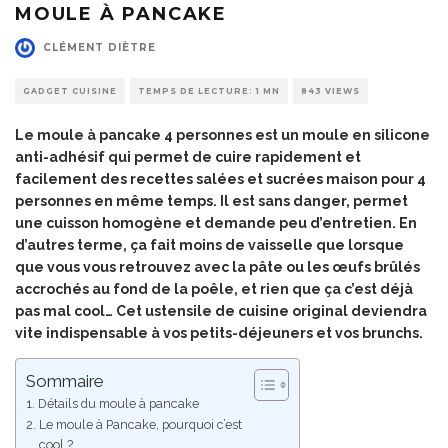
MOULE À PANCAKE
CLÉMENT DIÈTRE
GADGET CUISINE
TEMPS DE LECTURE: 1 MN
843 VIEWS
Le moule à pancake 4 personnes est un moule en silicone
anti-adhésif qui permet de cuire rapidement et
facilement des recettes salées et sucrées maison pour 4
personnes en même temps. Il est sans danger, permet
une cuisson homogène et demande peu d’entretien. En
d’autres terme, ça fait moins de vaisselle que lorsque
que vous vous retrouvez avec la pâte ou les œufs brûlés
accrochés au fond de la poêle, et rien que ça c’est déjà
pas mal cool… Cet
ustensile de cuisine original
deviendra
vite indispensable à vos petits-déjeuners et vos brunchs.
Sommaire
Détails du moule à pancake
Le moule à Pancake, pourquoi c’est
cool ?