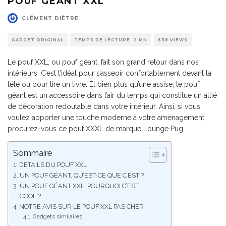
POUF GÉANT XXL
CLÉMENT DIÈTRE
GADGET ORIGINAL
TEMPS DE LECTURE: 2 MN
638 VIEWS
Le pouf XXL, ou pouf géant, fait son grand retour dans nos
intérieurs. C’est l’idéal pour s’asseoir confortablement devant la
télé ou pour lire un livre. Et bien plus qu’une assise, le pouf
géant est un accessoire dans l’air du temps qui constitue un allié
de décoration redoutable dans votre intérieur. Ainsi, si vous
voulez apporter une touche moderne à votre aménagement,
procurez-vous ce pouf XXXL de marque Lounge Pug.
Sommaire
DÉTAILS DU POUF XXL
UN POUF GÉANT, QU’EST-CE QUE C’EST ?
UN POUF GÉANT XXL, POURQUOI C’EST
COOL ?
NOTRE AVIS SUR LE POUF XXL PAS CHER
Gadgets similaires