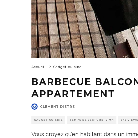
Accueil
Gadget cuisine
BARBECUE BALCON
APPARTEMENT
CLÉMENT DIÈTRE
GADGET CUISINE
TEMPS DE LECTURE: 2 MN
645 VIEW
Vous croyez qu’en habitant dans un imm