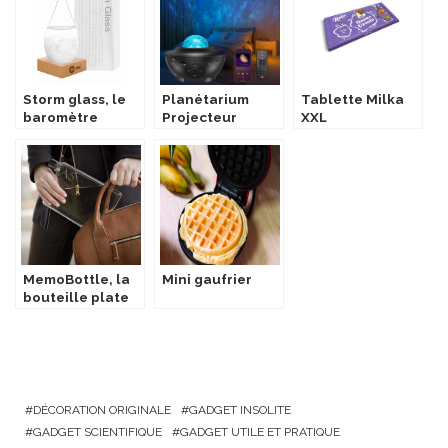
Storm glass, le
Planétarium
Tablette Milka
baromètre
Projecteur
XXL
tempête à
Personnalisée
cristaux
MemoBottle, la
Mini gaufrier
bouteille plate
réutilisable
DÉCORATION ORIGINALE
GADGET INSOLITE
GADGET SCIENTIFIQUE
GADGET UTILE ET PRATIQUE