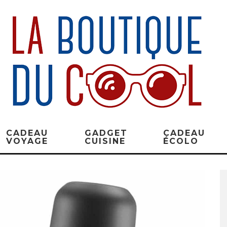
CADEAU
GADGET
CADEAU
VOYAGE
CUISINE
ÉCOLO