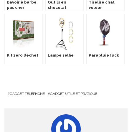
Bavoir à barbe
Outils en
Tirelire chat
pas cher
chocolat
voleur
Kit zéro déchet
Lampe selfie
Parapluie fuck
GADGET TÉLÉPHONE
GADGET UTILE ET PRATIQUE