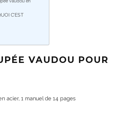
oupée vaudou en
UOI C’EST
OUPÉE VAUDOU POUR
en acier, 1 manuel de 14 pages