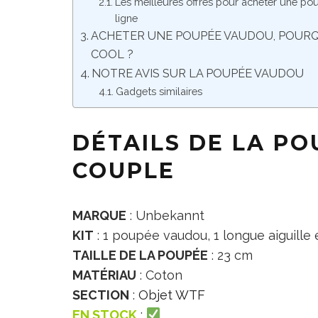
Les meilleures offres pour acheter une p
ligne
ACHETER UNE POUPÉE VAUDOU, POURQ
COOL ?
NOTRE AVIS SUR LA POUPÉE VAUDOU
Gadgets similaires
DÉTAILS DE LA P
COUPLE
MARQUE
: Unbekannt
KIT
: 1 poupée vaudou, 1 longue aiguille 
TAILLE DE LA POUPÉE
: 23 cm
MATÉRIAU
: Coton
SECTION
:
Objet WTF
EN STOCK
: