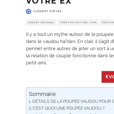
VOTRE EX
CLÉMENT DIÈTRE
GADGET ORIGINAL
TEMPS DE LECTURE: 2 MN
3067 VI
Il y a tout un mythe autour de la poupé
dans le vaudou haïtien. En clair, il s’agit
permet entre autres de jeter un sort à u
la relation de couple fonctionne dans le
petit-ami.
VO
Sommaire
DÉTAILS DE LA POUPÉE VAUDOU POUR 
C’EST QUOI UNE POUPÉE VAUDOU ?