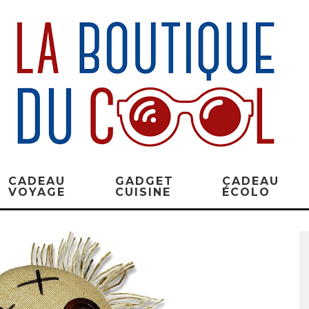
CADEAU
GADGET
CADEAU
VOYAGE
CUISINE
ÉCOLO