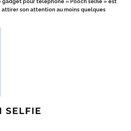
e
gadget pour téléphone
« Pooch selfie » est
 à attirer son attention au moins quelques
 SELFIE