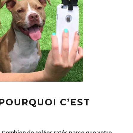
 POURQUOI C’EST
!
Combien de selfies ratés parce que votre