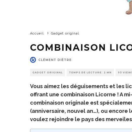
Accueil
Gadget original
COMBINAISON LIC
CLÉMENT DIÈTRE
GADGET ORIGINAL
TEMPS DE LECTURE: 2 MN
93 VIEW
Vous aimez les déguisements et les li
offrant une combinaison Licorne ! A m
combinaison originale est spécialeme
(anniversaire, nouvel an…), ou encore 
voulez rejoindre le pays des merveiles 