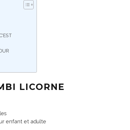
C’EST
POUR
MBI LICORNE
les
our enfant et adulte