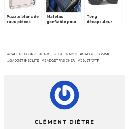
Puzzle blanc de
Matelas
Tong
1000 pièces
gonflable pour
décapsuleur
voiture
CADEAU POURRI
FARCES ET ATTRAPES
GADGET HOMME
GADGET INSOLITE
GADGET PAS CHER
OBJET WTF
CLÉMENT DIÈTRE