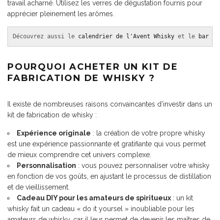
travail acharné. Utilisez les verres de dégustation fournis pour
apprécier pleinement les arômes.
Découvrez aussi le 
calendrier de l'Avent Whisky
 et le 
bar gl
POURQUOI ACHETER UN KIT DE
FABRICATION DE WHISKY ?
Il existe de nombreuses raisons convaincantes d’investir dans un
kit de fabrication de whisky :
Expérience originale
: la création de votre propre whisky
est une expérience passionnante et gratifiante qui vous permet
de mieux comprendre cet univers complexe.
Personnalisation
: vous pouvez personnaliser votre whisky
en fonction de vos goûts, en ajustant le processus de distillation
et de vieillissement.
Cadeau DIY pour les amateurs de spiritueux
: un kit
whisky fait un cadeau « do it yoursel » inoubliable pour les
amateurs de whisky, car il leur permet de devenir les maîtres de