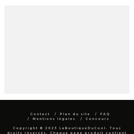
Contact
Plan du site
FAQ
Mentions légales
Concours
Copyright © 2023 LaBoutiqueDuCool. Tous
droits réservés. Chaque page produit contient